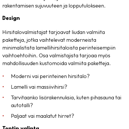
rakentamisen sujuvuuteen ja lopputulokseen.
Design
Hirsitalovalmistajat tarjoavat liudan valmiita
paketteja, jotka vaihtelevat moderneista
minimalistista lamellihirsitaloista perinteisempiin
vaihtoehtoihin. Osa valmistajista tarjoaa myös
mahdollisuuden kustomoida valmiita paketteja.
Moderni vai perinteinen hirsitalo?
Lamelli vai massiivihirsi?
Tarvitaanko lisärakennuksia, kuten pihasauna tai
autotalli?
Paljaat vai maalatut hirret?
Tontin valinta