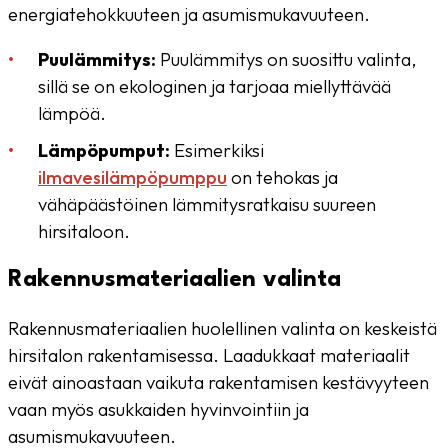
energiatehokkuuteen ja asumismukavuuteen.
Puulämmitys:
Puulämmitys on suosittu valinta,
sillä se on ekologinen ja tarjoaa miellyttävää
lämpöä.
Lämpöpumput:
Esimerkiksi
ilmavesilämpöpumppu
on tehokas ja
vähäpäästöinen lämmitysratkaisu suureen
hirsitaloon.
Rakennusmateriaalien valinta
Rakennusmateriaalien huolellinen valinta on keskeistä
hirsitalon rakentamisessa. Laadukkaat materiaalit
eivät ainoastaan vaikuta rakentamisen kestävyyteen
vaan myös asukkaiden hyvinvointiin ja
asumismukavuuteen.