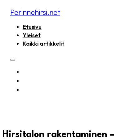
Perinnehirsi.net
Etusivu
Yleiset
Kaikki artikkelit
ETUSIVU
YLEISET
KAIKKI ARTIKKELIT
Hirsitalon rakentaminen –