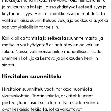
mökkejä, mutta nykyään ne voivat olla hienostuneita
ja mukautuvia koteja, joissa yhdistyvät esteettisyys ja
käytännöllisyys. Hirsitalohankkeessa on mahdollista
valita erilaisia ​​suunnittelupalveluja ja pakkauksia, jotka
sopivat yksilöllisiin tarpeisiin.
Kaikki alkaa tontista ja selkeästä suunnitelmasta, ja
matkalla voi hyödyntää asiantuntevien palvelujen
tukea. Näissä valinnoissa piilee mahdollisuus luoda
unelmien koti, joka kestävä ja aikakauden henkiin
sidottu.
Hirsitalon suunnittelu
Hirsitalon suunnittelu vaatii tarkkaa huomiota
yksityiskohtiin. Tontin valinta, arkkitehtuuriset
piirteet, lupa-asiat sekä lämmitysmuodon valinta
ovat keskeisiä tekijöitä, jotka vaikuttavat