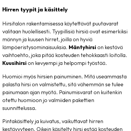
Hirren tyypit ja käsittely
Hirsitalon rakentamisessa käytettävät puutavarat
valitaan huolellisesti. Tyypillisiä hirsiä ovat esimerkiksi
männyn ja kuusen hirret, joilla on hyviä
lämpöeristysominaisuuksia.
Mäntyhirsi
on kestävä
vaihtoehto, joka pitää kosteuden tehokkaasti loitolla.
Kuusihirsi
on kevyempi ja helpompi työstää.
Huomioi myös hirsien painuminen. Mitä useammasta
palasta hirsi on valmistettu, sitä vähemmän se tulee
painumaan ajan myötä. Painumisvarat on kuitenkin
otettu huomioon jo valmiiden pakettien
suunnittelussa.
Pintakäsittely ja kuivatus, vaikuttavat hirren
kestävyyteen. Oikein käsitelty hirsi estää kosteuden