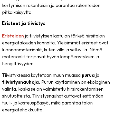
kertymisen rakenteisiin ja parantaa rakenteiden
pitkäikäisyyttä.
Eristeet ja tiivistys
Eristeiden
ja tiivistyksen laatu on tärkeä hirsitalon
energiatalouden kannalta. Yleisimmät eristeet ovat
luonnonmateriaalit, kuten villa ja selluvilla. Nämä
materiaalit tarjoavat hyvän lämpöeristyksen ja
hengittävyyden.
Tiivistyksessä käytetään muun muassa
purua
ja
tiivistysnauhoja
. Purun käyttäminen on ekologinen
valinta, koska se on valmistettu hirsirakentamisen
sivutuotteista. Tiivistysnauhat auttavat estämään
tuuli- ja kosteuspääsyä, mikä parantaa talon
energiatehokkuutta.