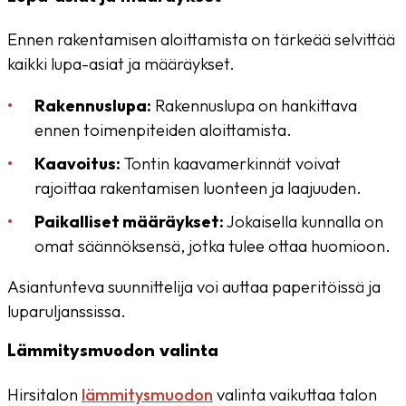
Ennen rakentamisen aloittamista on tärkeää selvittää
kaikki lupa-asiat ja määräykset.
Rakennuslupa:
Rakennuslupa on hankittava
ennen toimenpiteiden aloittamista.
Kaavoitus:
Tontin kaavamerkinnät voivat
rajoittaa rakentamisen luonteen ja laajuuden.
Paikalliset määräykset:
Jokaisella kunnalla on
omat säännöksensä, jotka tulee ottaa huomioon.
Asiantunteva suunnittelija voi auttaa paperitöissä ja
luparuljanssissa.
Lämmitysmuodon valinta
Hirsitalon
lämmitysmuodon
valinta vaikuttaa talon