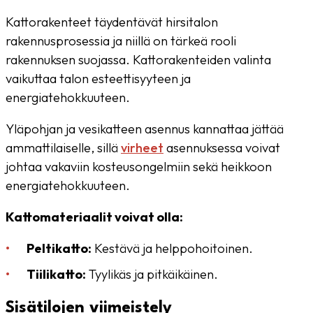
Kattorakenteet täydentävät hirsitalon
rakennusprosessia ja niillä on tärkeä rooli
rakennuksen suojassa. Kattorakenteiden valinta
vaikuttaa talon esteettisyyteen ja
energiatehokkuuteen.
Yläpohjan ja vesikatteen asennus kannattaa jättää
ammattilaiselle, sillä
virheet
asennuksessa voivat
johtaa vakaviin kosteusongelmiin sekä heikkoon
energiatehokkuuteen.
Kattomateriaalit voivat olla:
Peltikatto:
Kestävä ja helppohoitoinen.
Tiilikatto:
Tyylikäs ja pitkäikäinen.
Sisätilojen viimeistely