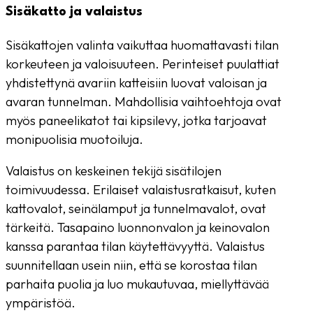
Sisäkatto ja valaistus
Sisäkattojen valinta vaikuttaa huomattavasti tilan
korkeuteen ja valoisuuteen. Perinteiset puulattiat
yhdistettynä avariin katteisiin luovat valoisan ja
avaran tunnelman. Mahdollisia vaihtoehtoja ovat
myös paneelikatot tai kipsilevy, jotka tarjoavat
monipuolisia muotoiluja.
Valaistus on keskeinen tekijä sisätilojen
toimivuudessa. Erilaiset valaistusratkaisut, kuten
kattovalot, seinälamput ja tunnelmavalot, ovat
tärkeitä. Tasapaino luonnonvalon ja keinovalon
kanssa parantaa tilan käytettävyyttä. Valaistus
suunnitellaan usein niin, että se korostaa tilan
parhaita puolia ja luo mukautuvaa, miellyttävää
ympäristöä.