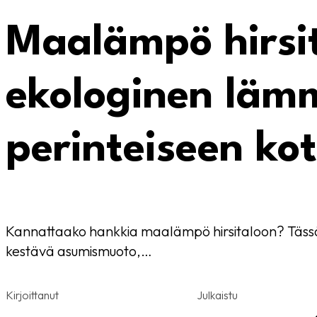
Maalämpö hirsit
ekologinen lämm
perinteiseen kot
Kannattaako hankkia maalämpö hirsitaloon? Tässä ar
kestävä asumismuoto,…
Kirjoittanut
Julkaistu