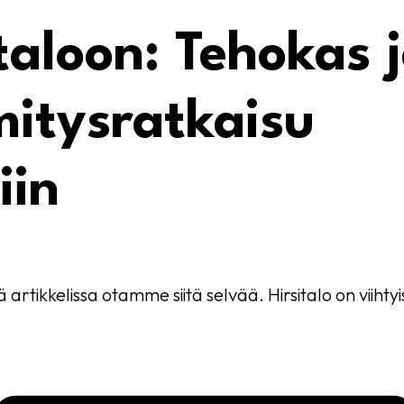
aloon: Tehokas 
itysratkaisu
iin
tikkelissa otamme siitä selvää. Hirsitalo on viihtyi