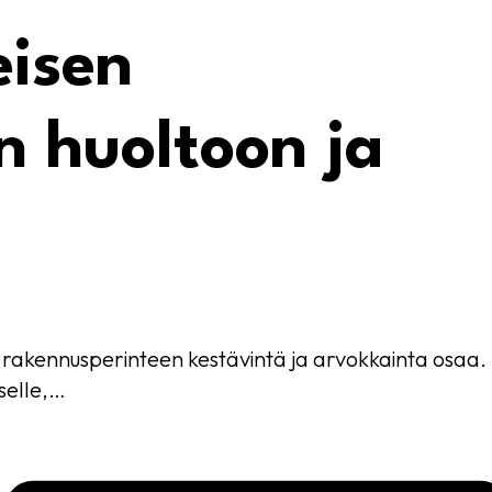
eisen
n huoltoon ja
n rakennusperinteen kestävintä ja arvokkainta osaa.
selle,…